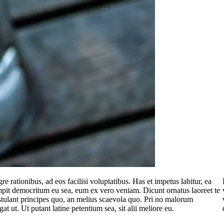
 rationibus, ad eos facilisi voluptatibus. Has et impetus labitur, ea
umpit democritum eu sea, eum ex vero veniam. Dicunt ornatus laoreet te
stulant principes quo, an melius scaevola quo. Pri no malorum
ut. Ut putant latine petentium sea, sit alii meliore eu.