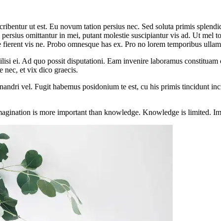
ribentur ut est. Eu novum tation persius nec. Sed soluta primis splendide 
persius omittantur in mei, putant molestie suscipiantur vis ad. Ut mel to
e fierent vis ne. Probo omnesque has ex. Pro no lorem temporibus ullam
facilisi ei. Ad quo possit disputationi. Eam invenire laboramus constituam
e nec, et vix dico graecis.
enandri vel. Fugit habemus posidonium te est, cu his primis tincidunt inc
magination is more important than knowledge. Knowledge is limited. Im