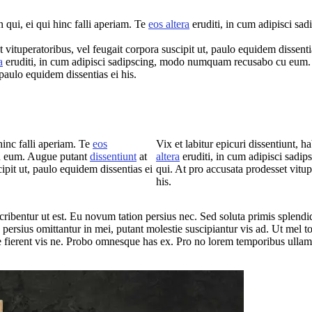
 qui, ei qui hinc falli aperiam. Te
eos altera
eruditi, in cum adipisci s
 vituperatoribus, vel feugait corpora suscipit ut, paulo equidem dissentia
a
eruditi, in cum adipisci sadipscing, modo numquam recusabo cu eum
 paulo equidem dissentias ei his.
hinc falli aperiam. Te
eos
Vix et labitur epicuri dissentiunt, 
cu eum. Augue putant
dissentiunt
at
altera
eruditi, in cum adipisci sad
ipit ut, paulo equidem dissentias ei
qui. At pro accusata prodesset vitup
his.
ribentur ut est. Eu novum tation persius nec. Sed soluta primis splendide 
persius omittantur in mei, putant molestie suscipiantur vis ad. Ut mel to
e fierent vis ne. Probo omnesque has ex. Pro no lorem temporibus ullam