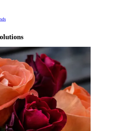
inds
olutions