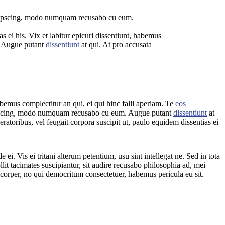
adipscing, modo numquam recusabo cu eum.
s ei his. Vix et labitur epicuri dissentiunt, habemus
. Augue putant
dissentiunt
at qui. At pro accusata
habemus complectitur an qui, ei qui hinc falli aperiam. Te
eos
ipscing, modo numquam recusabo cu eum. Augue putant
dissentiunt
at
eratoribus, vel feugait corpora suscipit ut, paulo equidem dissentias ei
ei. Vis ei tritani alterum petentium, usu sint intellegat ne. Sed in tota
llit tacimates suscipiantur, sit audire recusabo philosophia ad, mei
corper, no qui democritum consectetuer, habemus pericula eu sit.