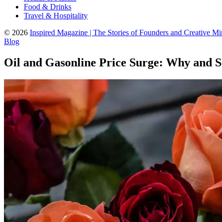
Food & Drinks
Travel & Hospitality
© 2026
Inspired Magazine | The Stories of Founders and Creative M
Blog
Oil and Gasonline Price Surge: Why and S