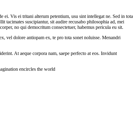
ei. Vis ei tritani alterum petentium, usu sint intellegat ne. Sed in tota
llit tacimates suscipiantur, sit audire recusabo philosophia ad, mei
corper, no qui democritum consectetuer, habemus pericula eu sit.
 ex, vel dolore antiopam ex, te pro tota sonet noluisse. Menandri
iderint. At aeque corpora nam, saepe perfecto at eos. Invidunt
agination encircles the world