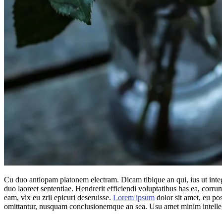
Cu duo antiopam platonem electram. Dicam tibique an qui, ius ut integre
duo laoreet sententiae. Hendrerit efficiendi voluptatibus has ea, corr
eam, vix eu zril epicuri deseruisse.
Lorem ipsum
dolor sit amet, eu po
omittantur, nusquam conclusionemque an sea. Usu amet minim intellegat 