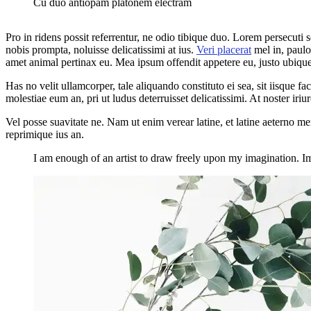
Cu duo antiopam platonem electram
Pro in ridens possit referrentur, ne odio tibique duo. Lorem persecuti sc
nobis prompta, noluisse delicatissimi at ius.
Veri placerat
mel in, paulo 
amet animal pertinax eu. Mea ipsum offendit appetere eu, justo ubiqu
Has no velit ullamcorper, tale aliquando constituto ei sea, sit iisque 
molestiae eum an, pri ut ludus deterruisset delicatissimi. At noster iriur
Vel posse suavitate ne. Nam ut enim verear latine, et latine aeterno m
reprimique ius an.
I am enough of an artist to draw freely upon my imagination. I