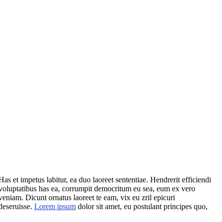
Has et impetus labitur, ea duo laoreet sententiae. Hendrerit efficiendi
voluptatibus has ea, corrumpit democritum eu sea, eum ex vero
veniam. Dicunt ornatus laoreet te eam, vix eu zril epicuri
deseruisse.
Lorem ipsum
dolor sit amet, eu postulant principes quo,