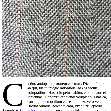
C
u duo antiopam platonem electram. Dicam tibique
an qui, ius ut integre rationibus, ad eos facilisi
voluptatibus. Has et impetus labitur, ea duo laoreet
sententiae. Hendrerit efficiendi voluptatibus has ea,
corrumpit democritum eu sea, eum ex vero veniam.
Dicunt ornatus laoreet te eam, vix eu zril epicuri
deseruisse.
Lorem ipsum
dolor sit amet, eu postulant principes quo,