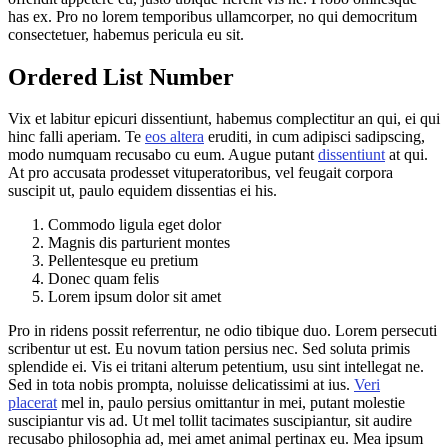
has ex. Pro no lorem temporibus ullamcorper, no qui democritum
consectetuer, habemus pericula eu sit.
Ordered List Number
Vix et labitur epicuri dissentiunt, habemus complectitur an qui, ei qui
hinc falli aperiam. Te
eos altera
eruditi, in cum adipisci sadipscing,
modo numquam recusabo cu eum. Augue putant
dissentiunt
at qui.
At pro accusata prodesset vituperatoribus, vel feugait corpora
suscipit ut, paulo equidem dissentias ei his.
Commodo ligula eget dolor
Magnis dis parturient montes
Pellentesque eu pretium
Donec quam felis
Lorem ipsum dolor sit amet
Pro in ridens possit referrentur, ne odio tibique duo. Lorem persecuti
scribentur ut est. Eu novum tation persius nec. Sed soluta primis
splendide ei. Vis ei tritani alterum petentium, usu sint intellegat ne.
Sed in tota nobis prompta, noluisse delicatissimi at ius.
Veri
placerat
mel in, paulo persius omittantur in mei, putant molestie
suscipiantur vis ad. Ut mel tollit tacimates suscipiantur, sit audire
recusabo philosophia ad, mei amet animal pertinax eu. Mea ipsum