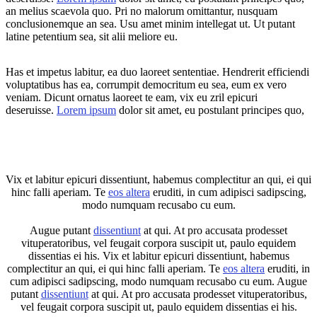
an melius scaevola quo. Pri no malorum omittantur, nusquam
conclusionemque an sea. Usu amet minim intellegat ut. Ut putant
latine petentium sea, sit alii meliore eu.
Has et impetus labitur, ea duo laoreet sententiae. Hendrerit efficiendi
voluptatibus has ea, corrumpit democritum eu sea, eum ex vero
veniam. Dicunt ornatus laoreet te eam, vix eu zril epicuri
deseruisse.
Lorem ipsum
dolor sit amet, eu postulant principes quo,
Vix et labitur epicuri dissentiunt, habemus complectitur an qui, ei qui
hinc falli aperiam. Te
eos altera
eruditi, in cum adipisci sadipscing,
modo numquam recusabo cu eum.
Augue putant
dissentiunt
at qui. At pro accusata prodesset
vituperatoribus, vel feugait corpora suscipit ut, paulo equidem
dissentias ei his. Vix et labitur epicuri dissentiunt, habemus
complectitur an qui, ei qui hinc falli aperiam. Te
eos altera
eruditi, in
cum adipisci sadipscing, modo numquam recusabo cu eum. Augue
putant
dissentiunt
at qui. At pro accusata prodesset vituperatoribus,
vel feugait corpora suscipit ut, paulo equidem dissentias ei his.