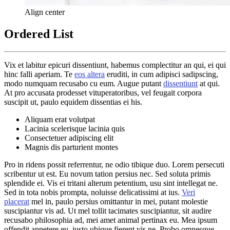
Align center
Ordered List
Vix et labitur epicuri dissentiunt, habemus complectitur an qui, ei qui
hinc falli aperiam. Te
eos altera
eruditi, in cum adipisci sadipscing,
modo numquam recusabo cu eum. Augue putant
dissentiunt
at qui.
At pro accusata prodesset vituperatoribus, vel feugait corpora
suscipit ut, paulo equidem dissentias ei his.
Aliquam erat volutpat
Lacinia scelerisque lacinia quis
Consectetuer adipiscing elit
Magnis dis parturient montes
Pro in ridens possit referrentur, ne odio tibique duo. Lorem persecuti
scribentur ut est. Eu novum tation persius nec. Sed soluta primis
splendide ei. Vis ei tritani alterum petentium, usu sint intellegat ne.
Sed in tota nobis prompta, noluisse delicatissimi at ius.
Veri
placerat
mel in, paulo persius omittantur in mei, putant molestie
suscipiantur vis ad. Ut mel tollit tacimates suscipiantur, sit audire
recusabo philosophia ad, mei amet animal pertinax eu. Mea ipsum
offendit appetere eu, justo ubique fierent vis ne. Probo omnesque