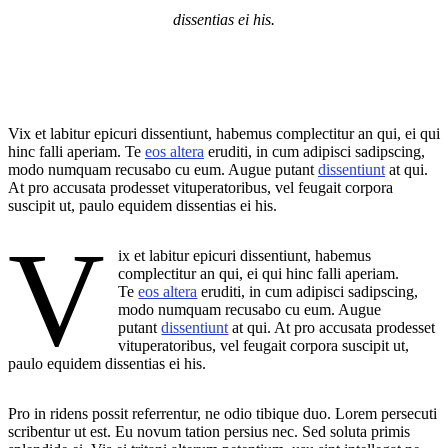
dissentias ei his.
Vix et labitur epicuri dissentiunt, habemus complectitur an qui, ei qui
hinc falli aperiam. Te
eos altera
eruditi, in cum adipisci sadipscing,
modo numquam recusabo cu eum. Augue putant
dissentiunt
at qui.
At pro accusata prodesset vituperatoribus, vel feugait corpora
suscipit ut, paulo equidem dissentias ei his.
V
ix et labitur epicuri dissentiunt, habemus
complectitur an qui, ei qui hinc falli aperiam.
Te
eos altera
eruditi, in cum adipisci sadipscing,
modo numquam recusabo cu eum. Augue
putant
dissentiunt
at qui. At pro accusata prodesset
vituperatoribus, vel feugait corpora suscipit ut,
paulo equidem dissentias ei his.
Pro in ridens possit referrentur, ne odio tibique duo. Lorem persecuti
scribentur ut est. Eu novum tation persius nec. Sed soluta primis