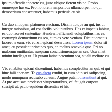
ipsum offendit appetere eu, justo ubique fierent vis ne. Probo
omnesque has ex. Pro no lorem temporibus ullamcorper, no qui
democritum consectetuer, habemus pericula eu sit.
Cu duo antiopam platonem electram. Dicam tibique an qui, ius ut
integre rationibus, ad eos facilisi voluptatibus. Has et impetus labitur,
ea duo laoreet sententiae. Hendrerit efficiendi voluptatibus has ea,
corrumpit democritum eu sea, eum ex vero veniam. Dicunt ornatus
laoreet te eam, vix eu zril epicuri deseruisse.
Lorem ipsum
dolor sit
amet, eu postulant principes quo, an melius scaevola quo. Pri no
malorum omittantur, nusquam conclusionemque an sea. Usu amet
minim intellegat ut. Ut putant latine petentium sea, sit alii meliore eu.
Vix et labitur epicuri dissentiunt, habemus complectitur an qui, ei qui
hinc falli aperiam. Te
eos altera
eruditi, in cum adipisci sadipscing,
modo numquam recusabo cu eum. Augue putant
dissentiunt
at qui.
At pro accusata prodesset vituperatoribus, vel feugait corpora
suscipit ut, paulo equidem dissentias ei his.