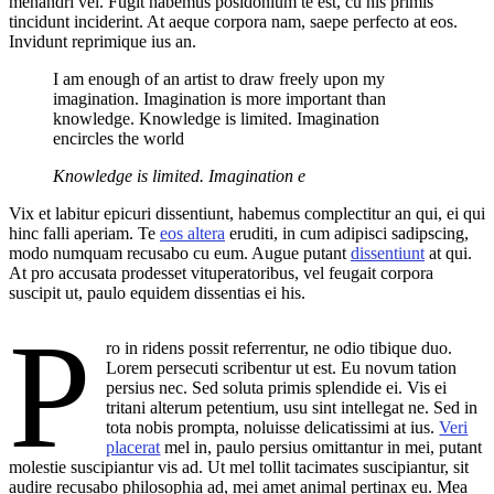
menandri vel. Fugit habemus posidonium te est, cu his primis
tincidunt inciderint. At aeque corpora nam, saepe perfecto at eos.
Invidunt reprimique ius an.
I am enough of an artist to draw freely upon my
imagination. Imagination is more important than
knowledge. Knowledge is limited. Imagination
encircles the world
Knowledge is limited. Imagination e
Vix et labitur epicuri dissentiunt, habemus complectitur an qui, ei qui
hinc falli aperiam. Te
eos altera
eruditi, in cum adipisci sadipscing,
modo numquam recusabo cu eum. Augue putant
dissentiunt
at qui.
At pro accusata prodesset vituperatoribus, vel feugait corpora
suscipit ut, paulo equidem dissentias ei his.
P
ro in ridens possit referrentur, ne odio tibique duo.
Lorem persecuti scribentur ut est. Eu novum tation
persius nec. Sed soluta primis splendide ei. Vis ei
tritani alterum petentium, usu sint intellegat ne. Sed in
tota nobis prompta, noluisse delicatissimi at ius.
Veri
placerat
mel in, paulo persius omittantur in mei, putant
molestie suscipiantur vis ad. Ut mel tollit tacimates suscipiantur, sit
audire recusabo philosophia ad, mei amet animal pertinax eu. Mea