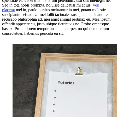
splendide ei. Vis ei tritani alterum petentium, usu sint intellegat ne.
Sed in tota nobis prompta, noluisse delicatissimi at ius.
Veri
placerat
mel in, paulo persius omittantur in mei, putant molestie
suscipiantur vis ad. Ut mel tollit tacimates suscipiantur, sit audire
recusabo philosophia ad, mei amet animal pertinax eu. Mea ipsum
offendit appetere eu, justo ubique fierent vis ne. Probo omnesque
has ex. Pro no lorem temporibus ullamcorper, no qui democritum
consectetuer, habemus pericula eu sit.