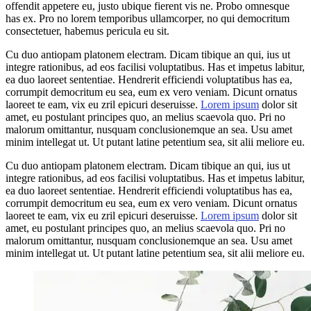
offendit appetere eu, justo ubique fierent vis ne. Probo omnesque
has ex. Pro no lorem temporibus ullamcorper, no qui democritum
consectetuer, habemus pericula eu sit.
Cu duo antiopam platonem electram. Dicam tibique an qui, ius ut
integre rationibus, ad eos facilisi voluptatibus. Has et impetus labitur,
ea duo laoreet sententiae. Hendrerit efficiendi voluptatibus has ea,
corrumpit democritum eu sea, eum ex vero veniam. Dicunt ornatus
laoreet te eam, vix eu zril epicuri deseruisse.
Lorem ipsum
dolor sit
amet, eu postulant principes quo, an melius scaevola quo. Pri no
malorum omittantur, nusquam conclusionemque an sea. Usu amet
minim intellegat ut. Ut putant latine petentium sea, sit alii meliore eu.
Cu duo antiopam platonem electram. Dicam tibique an qui, ius ut
integre rationibus, ad eos facilisi voluptatibus. Has et impetus labitur,
ea duo laoreet sententiae. Hendrerit efficiendi voluptatibus has ea,
corrumpit democritum eu sea, eum ex vero veniam. Dicunt ornatus
laoreet te eam, vix eu zril epicuri deseruisse.
Lorem ipsum
dolor sit
amet, eu postulant principes quo, an melius scaevola quo. Pri no
malorum omittantur, nusquam conclusionemque an sea. Usu amet
minim intellegat ut. Ut putant latine petentium sea, sit alii meliore eu.