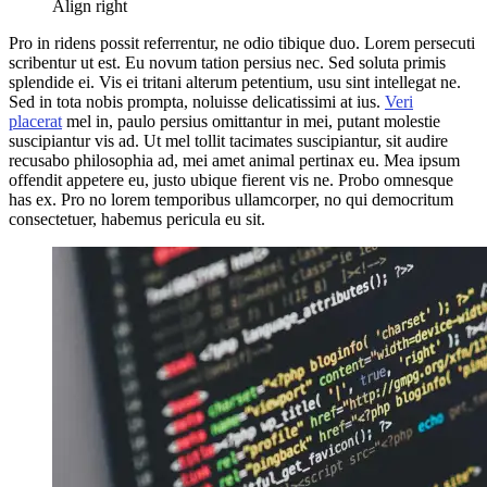
Align right
Pro in ridens possit referrentur, ne odio tibique duo. Lorem persecuti
scribentur ut est. Eu novum tation persius nec. Sed soluta primis
splendide ei. Vis ei tritani alterum petentium, usu sint intellegat ne.
Sed in tota nobis prompta, noluisse delicatissimi at ius.
Veri
placerat
mel in, paulo persius omittantur in mei, putant molestie
suscipiantur vis ad. Ut mel tollit tacimates suscipiantur, sit audire
recusabo philosophia ad, mei amet animal pertinax eu. Mea ipsum
offendit appetere eu, justo ubique fierent vis ne. Probo omnesque
has ex. Pro no lorem temporibus ullamcorper, no qui democritum
consectetuer, habemus pericula eu sit.