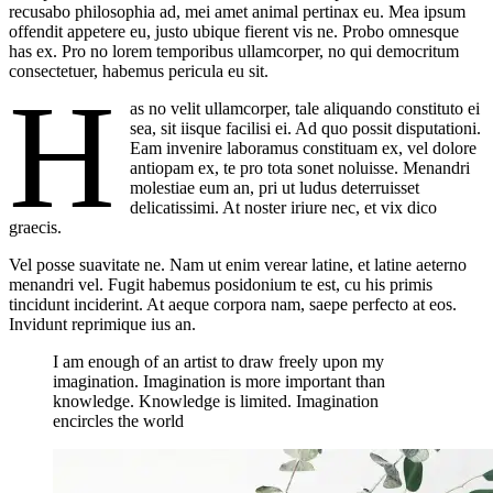
recusabo philosophia ad, mei amet animal pertinax eu. Mea ipsum
offendit appetere eu, justo ubique fierent vis ne. Probo omnesque
has ex. Pro no lorem temporibus ullamcorper, no qui democritum
consectetuer, habemus pericula eu sit.
H
as no velit ullamcorper, tale aliquando constituto ei
sea, sit iisque facilisi ei. Ad quo possit disputationi.
Eam invenire laboramus constituam ex, vel dolore
antiopam ex, te pro tota sonet noluisse. Menandri
molestiae eum an, pri ut ludus deterruisset
delicatissimi. At noster iriure nec, et vix dico
graecis.
Vel posse suavitate ne. Nam ut enim verear latine, et latine aeterno
menandri vel. Fugit habemus posidonium te est, cu his primis
tincidunt inciderint. At aeque corpora nam, saepe perfecto at eos.
Invidunt reprimique ius an.
I am enough of an artist to draw freely upon my
imagination. Imagination is more important than
knowledge. Knowledge is limited. Imagination
encircles the world